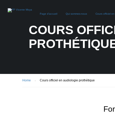
Page d’accueil
Qui sommes-nous
Cours officiel e
COURS OFFIC
PROTHÉTIQU
Home
Cours officiel en audiologie prothétique
For