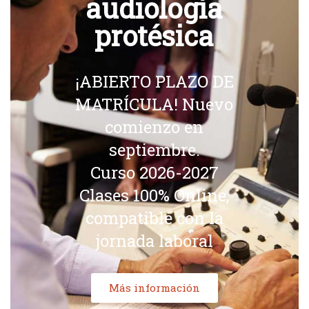
audiología
protésica
¡ABIERTO PLAZO DE
MATRÍCULA! Nuevo
comienzo en
septiembre.
Curso 2026-2027
Clases 100% Online,
compatible con la
jornada laboral
Más información